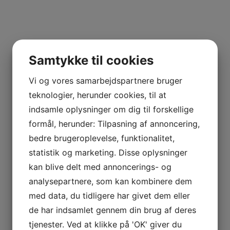
Kontaktinformation
Samtykke til cookies
Helenasrum.dk
Vi og vores samarbejdspartnere bruger
Tåstrupvej 2
teknologier, herunder cookies, til at
2690 Karlslunde
indsamle oplysninger om dig til forskellige
CVR: 38647989
formål, herunder: Tilpasning af annoncering,
Telefon:
30141403
bedre brugeroplevelse, funktionalitet,
E-mail:
helenasrum@helenasrum.dk
statistik og marketing. Disse oplysninger
kan blive delt med annoncerings- og
analysepartnere, som kan kombinere dem
Digital fortrydelsesformular
med data, du tidligere har givet dem eller
de har indsamlet gennem din brug af deres
Information
tjenester. Ved at klikke på 'OK' giver du