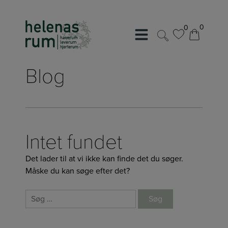
Hop
til
0
0
indholdet
0
0
Blog
Intet fundet
Det lader til at vi ikke kan finde det du søger.
Måske du kan søge efter det?
Søg
efter: