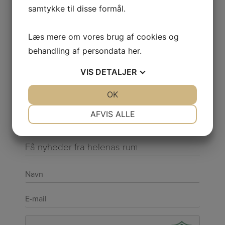
samtykke til disse formål.
Om @helenas_rum
Vilkår
Læs mere om vores brug af cookies og
Persondatapolitik
behandling af persondata
her
.
Cookiepolitik
VIS
DETALJER
Kundeservice
Galleri
JA
NEJ
OK
JA
NEJ
Smiley-ordningen
NØDVENDIGE
PRÆFERENCER
AFVIS ALLE
JA
NEJ
JA
NEJ
Få nyheder fra helenas rum
MARKETING
STATISTIK
Navn
*
E-
mail
*