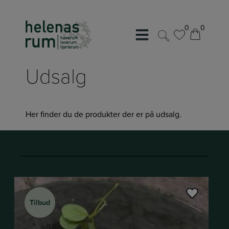
Hop
til
0
0
indholdet
0
0
Udsalg
Her finder du de produkter der er på udsalg.
Tilbud
Tilbud