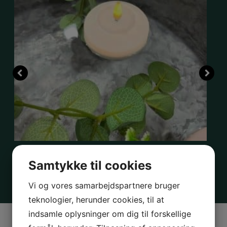
LED-LYS
L
2 stk. cremefarvede flydelys (LED) fra Deluxe Homeart – Ø:6/H:3cm
Samtykke til cookies
139,00
DKK
111,20
DKK
1
Vi og vores samarbejdspartnere bruger
teknologier, herunder cookies, til at
indsamle oplysninger om dig til forskellige