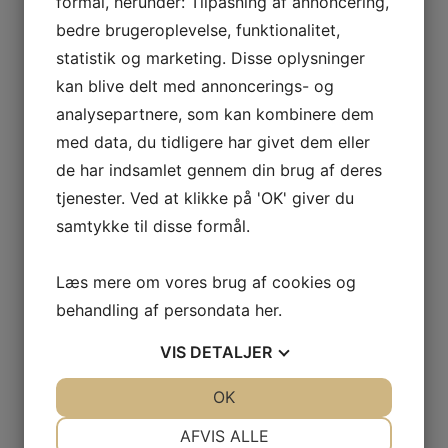
formål, herunder: Tilpasning af annoncering,
bedre brugeroplevelse, funktionalitet,
statistik og marketing. Disse oplysninger
Kontaktinformation
kan blive delt med annoncerings- og
analysepartnere, som kan kombinere dem
Helenasrum.dk
Tåstrupvej 2
med data, du tidligere har givet dem eller
2690 Karlslunde
de har indsamlet gennem din brug af deres
CVR: 38647989
tjenester. Ved at klikke på 'OK' giver du
samtykke til disse formål.
Telefon:
30141403
E-mail:
helenasrum@helenasrum.dk
Læs mere om vores brug af cookies og
behandling af persondata
her
.
Digital fortrydelsesformular
VIS
DETALJER
Information
JA
NEJ
OK
JA
NEJ
NØDVENDIGE
PRÆFERENCER
AFVIS ALLE
Om @helenas_rum