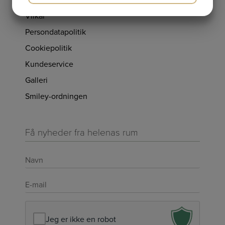
JA
NEJ
JA
NEJ
Vilkår
MARKETING
STATISTIK
Persondatapolitik
Cookiepolitik
Kundeservice
Galleri
Smiley-ordningen
Få nyheder fra helenas rum
Navn
*
E-
mail
*
Jeg er ikke en robot