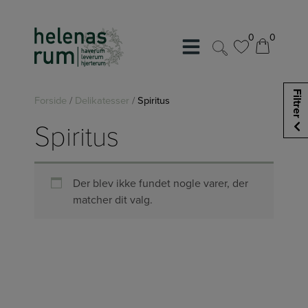
Hop
til
0
0
indholdet
0
0
Filtrer
Forside
/
Delikatesser
/
Spiritus
Spiritus
Der blev ikke fundet nogle varer, der
matcher dit valg.