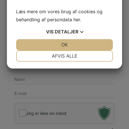
Persondatapolitik
Læs mere om vores brug af cookies og
Cookiepolitik
behandling af persondata
her
.
Kundeservice
VIS
DETALJER
Galleri
Smiley-ordningen
JA
NEJ
OK
JA
NEJ
NØDVENDIGE
PRÆFERENCER
AFVIS ALLE
Få nyheder fra helenas rum
JA
NEJ
JA
NEJ
MARKETING
STATISTIK
Navn
*
E-
mail
*
Jeg er ikke en robot