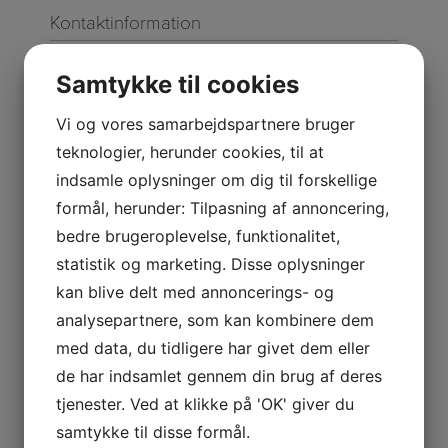
Kontaktinformation
Helenasrum.dk
Samtykke til cookies
Tåstrupvej 2
2690 Karlslunde
Vi og vores samarbejdspartnere bruger
CVR: 38647989
teknologier, herunder cookies, til at
indsamle oplysninger om dig til forskellige
Telefon:
30141403
formål, herunder: Tilpasning af annoncering,
E-mail:
helenasrum@helenasrum.dk
bedre brugeroplevelse, funktionalitet,
statistik og marketing. Disse oplysninger
Digital fortrydelsesformular
kan blive delt med annoncerings- og
analysepartnere, som kan kombinere dem
med data, du tidligere har givet dem eller
Information
de har indsamlet gennem din brug af deres
Om @helenas_rum
tjenester. Ved at klikke på 'OK' giver du
samtykke til disse formål.
Vilkår