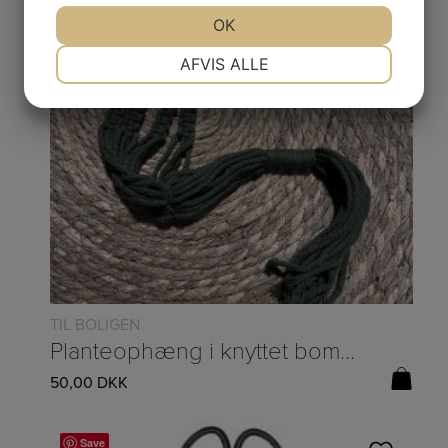
JA
NEJ
OK
JA
NEJ
NØDVENDIGE
PRÆFERENCER
AFVIS ALLE
JA
NEJ
JA
NEJ
MARKETING
STATISTIK
TIL BOLIGEN
Planteophæng i knyttet bomuld, grøn – L:80cm
50,00
DKK
Save