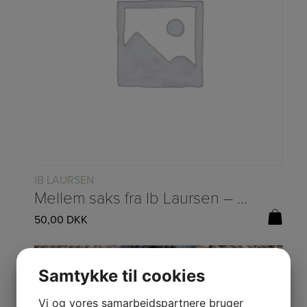
IB LAURSEN
Mellem saks fra Ib Laursen – L:16cm
50,00
DKK
Save
Samtykke til cookies
Vi og vores samarbejdspartnere bruger