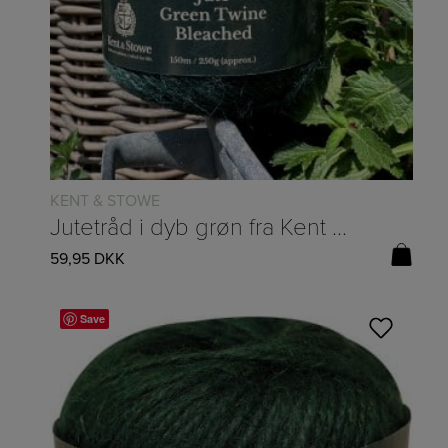
KENT & STOWE
Jutetråd i dyb grøn fra Kent & Stowe – 150m
59,95
DKK
Save