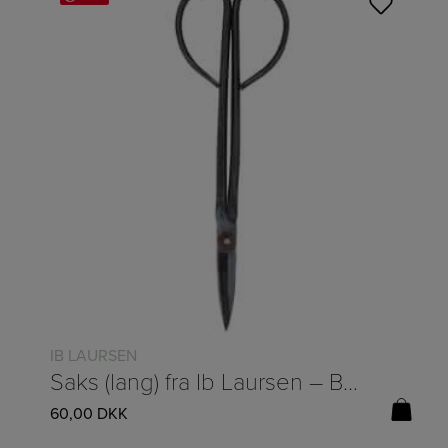
IB LAURSEN
Saks (lang) fra Ib Laursen – B:6,5/L:20cm
60,00
DKK