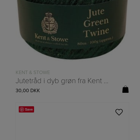
KENT & STOWE
Jutetråd i dyb grøn fra Kent & Stowe – 80m
30,00
DKK
Save