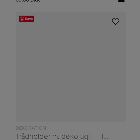
Save
DEKORATION
Trådholder m. dekofugl – H:17,5cm