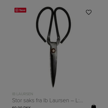
Save
IB LAURSEN
Stor saks fra Ib Laursen – L:21,5cm
60,00
DKK