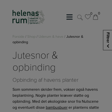
Hop
til
0
0
indholdet
0
0
Filtrer
Forside
/
Shop
/
Uderum & have
/
Jutesnor &
opbinding
Jutesnor &
opbinding
Opbinding af havens planter
Som sommeren skrider frem, vokser også havens
beplantning. Nogle planter kræver støtte og
opbinding. Med det økologiske snor fra Nutscene
og eventuelt disse
bambusbuer
er plantens støtte