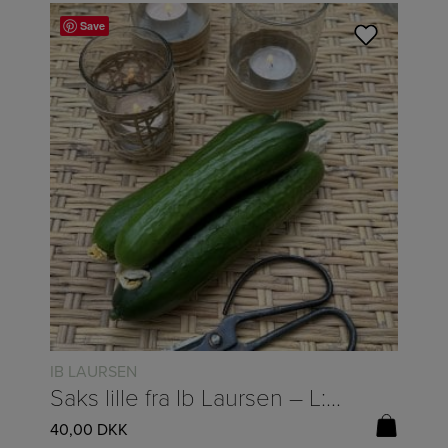
Save
IB LAURSEN
Saks lille fra Ib Laursen – L:10,5cm
40,00
DKK