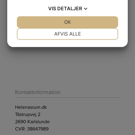
VIS
DETALJER
BOLIGTEKSTILER
JA
NEJ
OK
JA
NEJ
Rund hynde grøn tern Ø:45cm Madam Stoltz
NØDVENDIGE
PRÆFERENCER
AFVIS ALLE
160,00
DKK
JA
NEJ
JA
NEJ
MARKETING
STATISTIK
Kontaktinformation
Helenasrum.dk
Tåstrupvej 2
2690 Karlslunde
CVR: 38647989