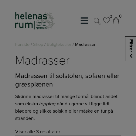
Hop
til
0
0
indholdet
0
0
Filtrer
Forside
/
Shop
/
Boligtekstiler
/
Madrasser
Madrasser
Madrassen til solstolen, sofaen eller
græsplænen
Skønne madrasser til mange formål blandt andet
som ekstra
topping
når du gerne vil ligge lidt
blødere og slikke solskin eller måske en tur på
stranden.
Viser alle 3 resultater