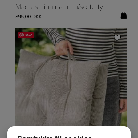
Madras Lina natur m/sorte tynde striber
895,00
DKK
Save