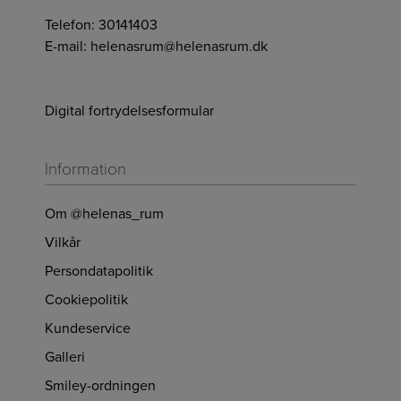
Telefon:
30141403
E-mail:
helenasrum@helenasrum.dk
Digital fortrydelsesformular
Information
Om @helenas_rum
Vilkår
Persondatapolitik
Cookiepolitik
Kundeservice
Galleri
Smiley-ordningen