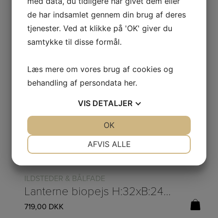
med data, du tidligere har givet dem eller
Save
de har indsamlet gennem din brug af deres
tjenester. Ved at klikke på 'OK' giver du
samtykke til disse formål.
Læs mere om vores brug af cookies og
behandling af persondata
her
.
VIS
DETALJER
JA
NEJ
OK
JA
NEJ
NØDVENDIGE
PRÆFERENCER
AFVIS ALLE
JA
NEJ
JA
NEJ
MARKETING
STATISTIK
ILDSTEDER & BÅLFADE
Lanterne biopejs H:32xB:24xD:24cm
719,00
DKK