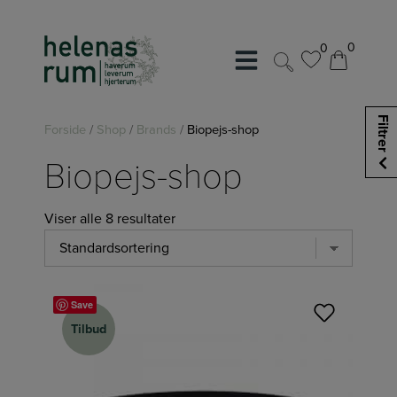
Hop
til
0
0
indholdet
0
0
Filtrer
Forside
/
Shop
/
Brands
/
Biopejs-shop
Biopejs-shop
Viser alle 8 resultater
Save
Tilbud
Tilbud