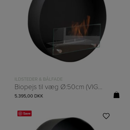
ILDSTEDER & BÅLFADE
Biopejs til væg Ø:50cm (VIGTIGT: FØRST PÅ LAGER 25/5-2026)
5.395,00
DKK
Save