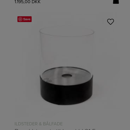
1.195,00
DKK
Save
Læs mere
ILDSTEDER & BÅLFADE