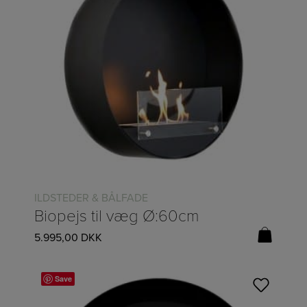
ILDSTEDER & BÅLFADE
Biopejs til væg Ø:60cm
5.995,00
DKK
Save