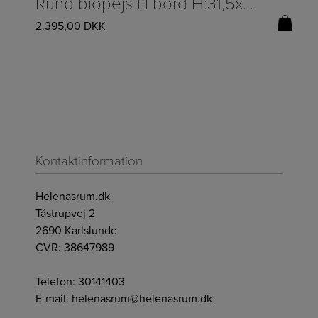
Rund biopejs til bord H:31,5xØ:25cm
2.395,00
DKK
Kontaktinformation
Helenasrum.dk
Tåstrupvej 2
2690 Karlslunde
CVR: 38647989
Telefon:
30141403
E-mail:
helenasrum@helenasrum.dk