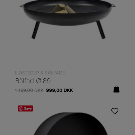
ILDSTEDER & BÅLFADE
Bålfad Ø:89
1.499,00
DKK
999,00
DKK
Save