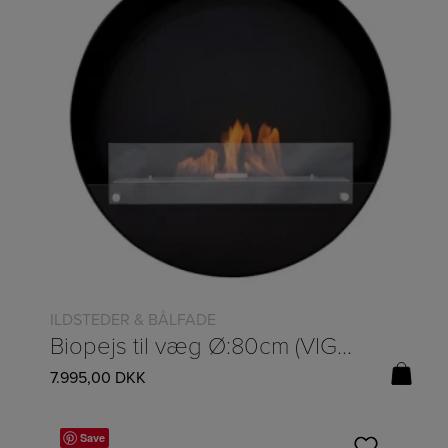
ILDSTEDER & BÅLFADE
Biopejs til væg Ø:80cm (VIGTIGT: FØRST PÅ LAGER 25/5-2026)
7.995,00
DKK
Save