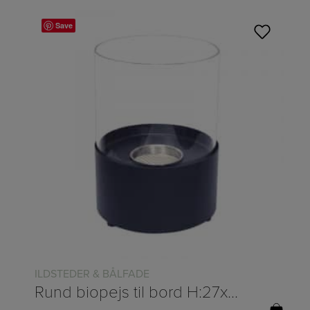
Save
Læs mere
ILDSTEDER & BÅLFADE
Rund biopejs til bord H:27xØ:20cm