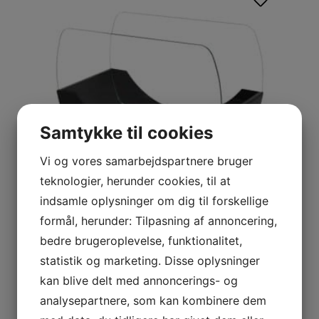
Samtykke til cookies
Vi og vores samarbejdspartnere bruger
teknologier, herunder cookies, til at
indsamle oplysninger om dig til forskellige
formål, herunder: Tilpasning af annoncering,
ILDSTEDER & BÅLFADE
bedre brugeroplevelse, funktionalitet,
Bord-biopejs 30x40cm
statistik og marketing. Disse oplysninger
1.795,00
DKK
kan blive delt med annoncerings- og
analysepartnere, som kan kombinere dem