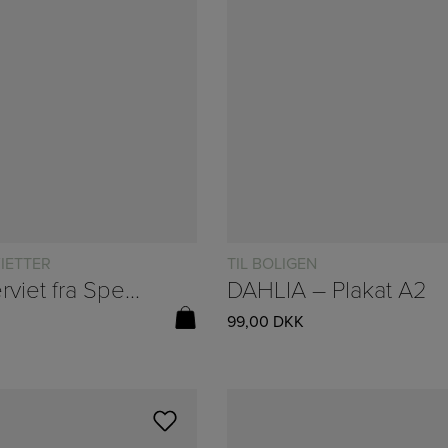
IETTER
TIL BOLIGEN
Dækkeserviet fra Speedtsberg – Ø:38cm
DAHLIA – Plakat A2
99,00
DKK