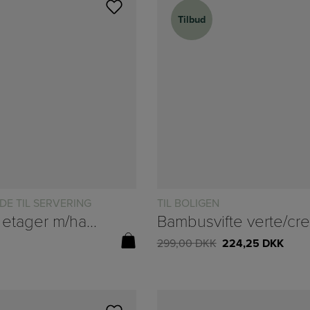
Tilbud
Tilbud
DE TIL SERVERING
TIL BOLIGEN
Bakke i 2 etager m/hanke i rattan – B:19/H:26,5/L:44cm
299,00
DKK
224,25
DKK