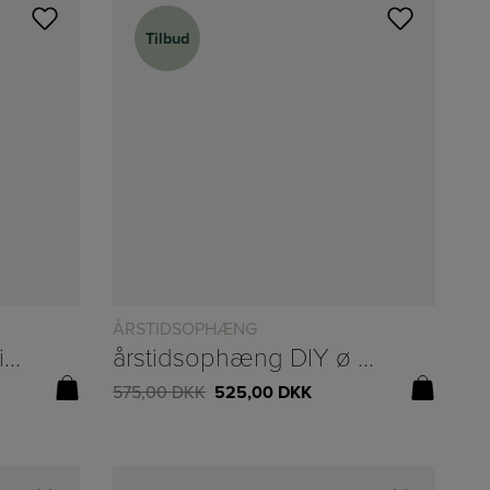
Tilbud
Tilbud
ÅRSTIDSOPHÆNG
Aflangt fad i antique zink – vælg mellem 3 størrelser
årstidsophæng DIY ø 80cm
575,00
DKK
525,00
DKK