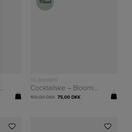
Tilbud
Tilbud
TIL BOLIGEN
Cocktailsi – Bloomingville
Cocktailske – Bloomingville
100,00
DKK
75,00
DKK