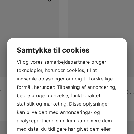
Samtykke til cookies
Vi og vores samarbejdspartnere bruger
teknologier, herunder cookies, til at
indsamle oplysninger om dig til forskellige
IB LAURSEN
formål, herunder: Tilpasning af annoncering,
Bordløber i hørfarvet m/julehjerter fra Ib Laursen – B:30/L:160
Bordløber i hørfarvet 
bedre brugeroplevelse, funktionalitet,
195,00
DKK
statistik og marketing. Disse oplysninger
kan blive delt med annoncerings- og
analysepartnere, som kan kombinere dem
med data, du tidligere har givet dem eller