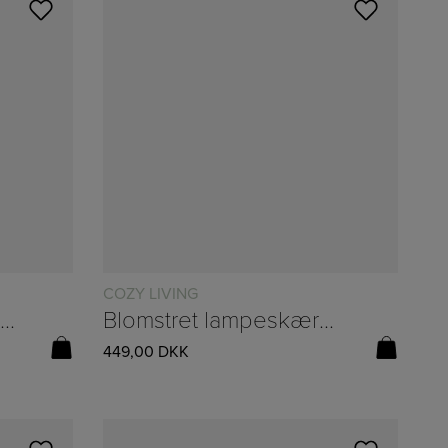
COZY LIVING
Bambusvifte verte/creme
Blomstret lampeskærm “Juliette” fra Cozy Living – H:30/Ø:25cm
449,00
DKK