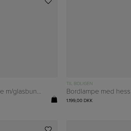
TIL BOLIGEN
Bordlampe m/glasbund og juteskærm fra Ib Laursen – B:30,5/H:46,5cm
1.199,00
DKK