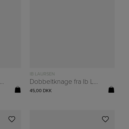
IB LAURSEN
rektangulært ophæng til dekoration 140/180 x 70cm
Dobbeltknage fra Ib Laursen
45,00
DKK