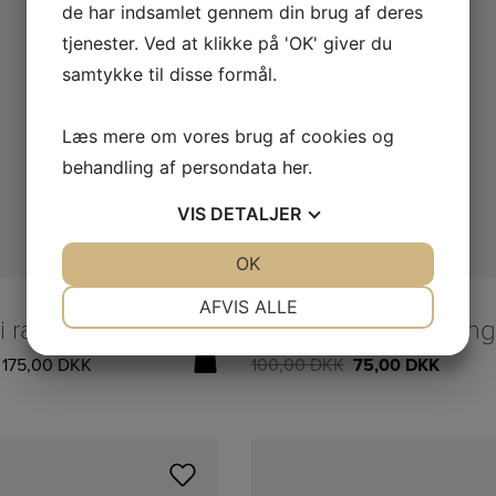
Tilbud
de har indsamlet gennem din brug af deres
Tilbud
tjenester. Ved at klikke på 'OK' giver du
samtykke til disse formål.
Læs mere om vores brug af cookies og
behandling af persondata
her
.
VIS
DETALJER
JA
NEJ
OK
JA
NEJ
Læs mere
NØDVENDIGE
PRÆFERENCER
TIL BOLIGEN
AFVIS ALLE
Brødkurv i rattan – vælg mellem 2 størrelser
JA
NEJ
JA
NEJ
–
175,00
DKK
100,00
DKK
75,00
DKK
MARKETING
STATISTIK