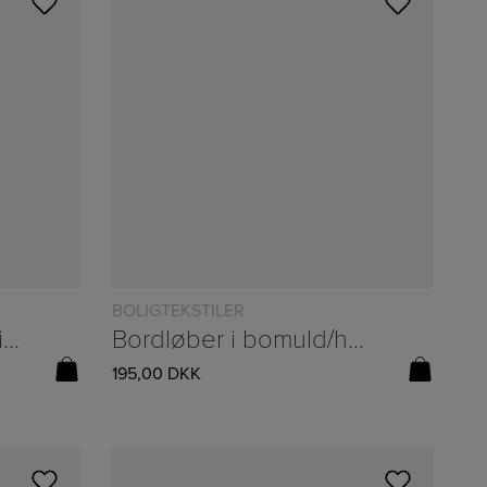
BOLIGTEKSTILER
Bordlampe med hessianskærm fra Ib Laursen
Bordløber i bomuld/hør og m/broderi fra Speedtsberg – 35x160cm
195,00
DKK