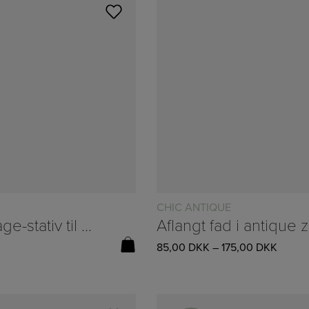
Læs mere
CHIC ANTIQUE
Adventstage-stativ til DIY t/4 bedelys Ø21,7cm
85,00
DKK
–
175,00
DKK