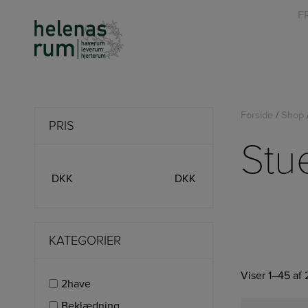
Hop
F
til
indholdet
Forside
/
Shop
PRIS
Stu
DKK
DKK
KATEGORIER
Viser 1–45 af 
2have
Beklædning