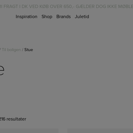
RI FRAGT I DK VED KØB OVER 650,- GÆLDER DOG IKKE MØBL
Inspiration
Shop
Brands
Juletid
/
Til boligen
/
Stue
e
216 resultater