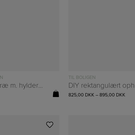
Læs mere
EN
TIL BOLIGEN
Display i træ m. hylder fra Miljögården – H:48/B:48cm
DIY 
825,00
DKK
–
895,00
DKK