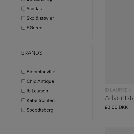
Sandaler
Sko & støvler
BGreen
BRANDS
Bloomingville
Chic Antique
IB LAURSEN
Ib Laursen
Kabeltromlen
80,00
DKK
Speedtsberg