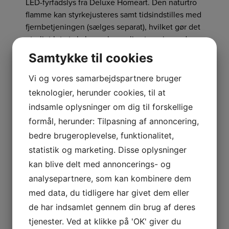
LED-fyrfadslys fra Deluxe Homeart. Den naturtro
flamme kan styrkejusteres samt tidsindstilles med
fjernbetjeningen (sælges separat), hvilket gør det
utroligt let at skabe en hyggelig stemning, uden
at skulle gå og holde øje med sine lys hele
Samtykke til cookies
aftenen. Fyrfadslysene bruger 1 x CR2450-batteri,
som kan tilkøbes. Bemærk at lysene er lavet af
Vi og vores samarbejdspartnere bruger
ægte stearin, så udsættes de for høj varme kan
teknologier, herunder cookies, til at
de smelte.
indsamle oplysninger om dig til forskellige
formål, herunder: Tilpasning af annoncering,
bedre brugeroplevelse, funktionalitet,
Relaterede varer
statistik og marketing. Disse oplysninger
kan blive delt med annoncerings- og
analysepartnere, som kan kombinere dem
Save
med data, du tidligere har givet dem eller
de har indsamlet gennem din brug af deres
tjenester. Ved at klikke på 'OK' giver du