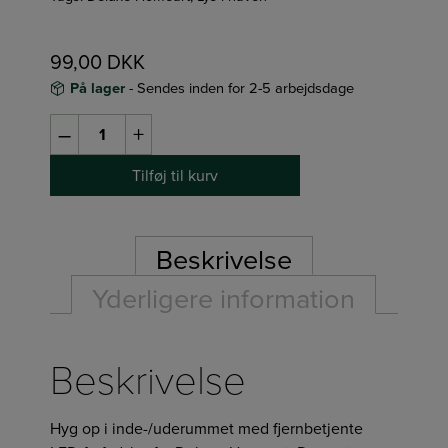
99,00
DKK
På lager
- Sendes inden for 2-5 arbejdsdage
2
–
+
stk.
olivengrønne
Tilføj til kurv
fyrfadslys
(LED)
fra
Beskrivelse
Deluxe
Yderligere information
Homeart
-
Ø:4,1/H:4,5cm
Beskrivelse
antal
Hyg op i inde-/uderummet med fjernbetjente