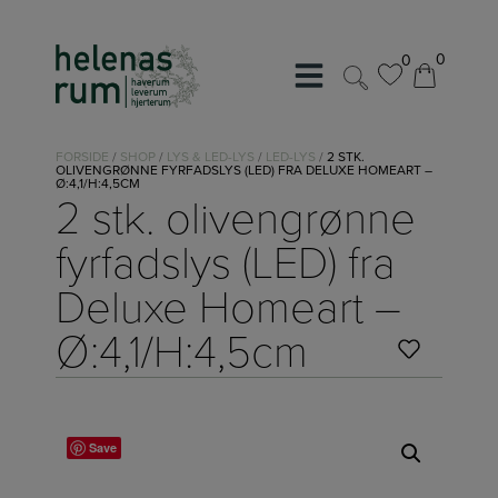
Hop
til
0
0
indholdet
0
0
FORSIDE
/
SHOP
/
LYS & LED-LYS
/
LED-LYS
/
2 STK.
OLIVENGRØNNE FYRFADSLYS (LED) FRA DELUXE HOMEART –
Ø:4,1/H:4,5CM
2 stk. olivengrønne
fyrfadslys (LED) fra
Deluxe Homeart –
Ø:4,1/H:4,5cm
Save