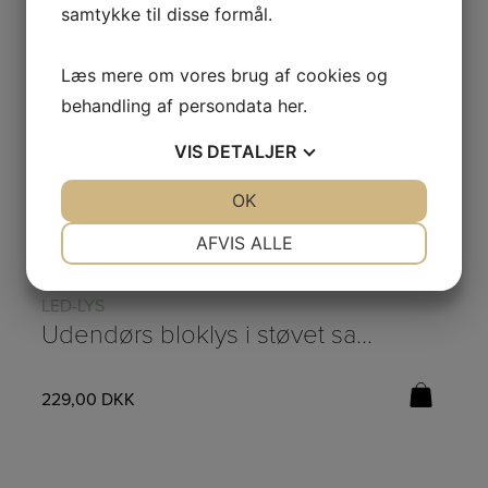
samtykke til disse formål.
Læs mere om vores brug af cookies og
behandling af persondata
her
.
VIS
DETALJER
JA
NEJ
OK
JA
NEJ
NØDVENDIGE
PRÆFERENCER
AFVIS ALLE
JA
NEJ
JA
NEJ
LED-LYS
TI
MARKETING
STATISTIK
Udendørs bloklys i støvet sand (LED) fra Deluxe Homeart – Ø:10/H:20cm
229,00
DKK
64