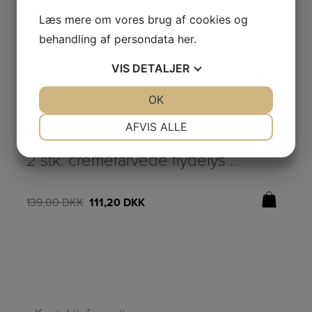
Læs mere om vores brug af cookies og
behandling af persondata
her
.
VIS
DETALJER
JA
NEJ
OK
JA
NEJ
NØDVENDIGE
PRÆFERENCER
AFVIS ALLE
LED-LYS
LE
JA
NEJ
JA
NEJ
2 stk. cremefarvede flydelys (LED) fra Deluxe Homeart – Ø:6/H:3cm
MARKETING
STATISTIK
139,00
DKK
111,20
DKK
19