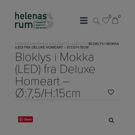
Hop
til
0
0
indholdet
0
0
FORSIDE
/
SHOP
/
LYS & LED-LYS
/
LED-LYS
/
BLOKLYS I MOKKA
(LED) FRA DELUXE HOMEART – Ø:7,5/H:15CM
Bloklys i Mokka
(LED) fra Deluxe
Homeart –
Ø:7,5/H:15cm
Save