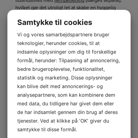
hvilket gør det utroligt let at skabe en hyggelig
stemning, uden at skulle gå og holde øje med
Samtykke til cookies
sine lys hele aftenen. Bemærk at lysene er lavet
af ægte stearin, så udsættes de for høj varme kan
Vi og vores samarbejdspartnere bruger
de smelte.
teknologier, herunder cookies, til at
indsamle oplysninger om dig til forskellige
formål, herunder: Tilpasning af annoncering,
Relaterede varer
bedre brugeroplevelse, funktionalitet,
statistik og marketing. Disse oplysninger
kan blive delt med annoncerings- og
Save
analysepartnere, som kan kombinere dem
Tilbud
med data, du tidligere har givet dem eller
Tilbud
de har indsamlet gennem din brug af deres
tjenester. Ved at klikke på 'OK' giver du
samtykke til disse formål.