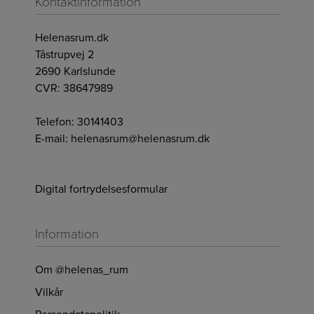
Kontaktinformation
Helenasrum.dk
Tåstrupvej 2
2690 Karlslunde
CVR: 38647989
Telefon:
30141403
E-mail:
helenasrum@helenasrum.dk
Digital fortrydelsesformular
Information
Om @helenas_rum
Vilkår
Persondatapolitik