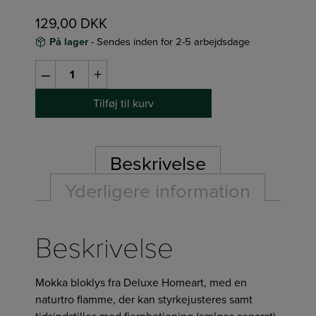
129,00
DKK
På lager
- Sendes inden for 2-5 arbejdsdage
Bloklys
–
+
i
Mokka
Tilføj til kurv
(LED)
fra
Deluxe
Beskrivelse
Homeart
Yderligere information
-
Ø:7,5/H:15cm
antal
Beskrivelse
Mokka bloklys fra Deluxe Homeart, med en
naturtro flamme, der kan styrkejusteres samt
tidsindstilles med
fjernbetjening
(sælges separat),