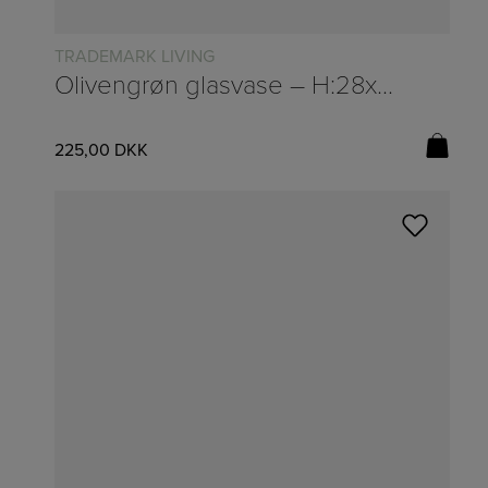
TRADEMARK LIVING
Olivengrøn glasvase – H:28xØ:12cm
225,00
DKK