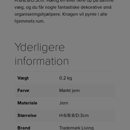
H:6/B:8/D:3cm. Hæng en eller flere op på samme
væg, og du får nogle fantastiske dekorative små
organiseringshjælpere. Knagen vil pynte i alle
hjemmets rum.
Yderligere
information
Vægt
0.2 kg
Farve
Mørkt jern
Materiale
Jern
Størrelse
H:6/B:8/D:3cm
Brand
Trademark Living