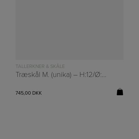
TALLERKNER & SKÅLE
Træskål M. (unika) – H:12/Ø:45cm
745,00
DKK