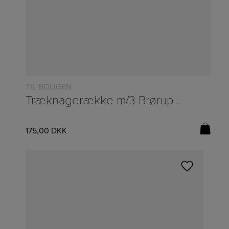
TIL BOLIGEN
Træknagerække m/3 Brørupknager – B:45/H:16/D:6cm
175,00
DKK