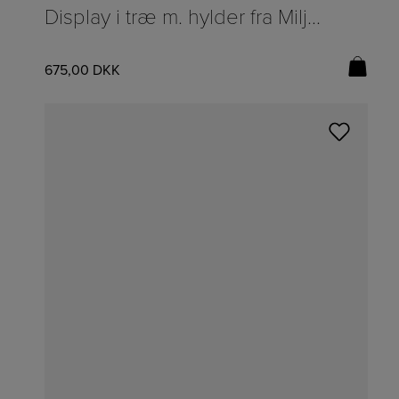
Display i træ m. hylder fra Miljögården – H:48/B:48cm
675,00
DKK