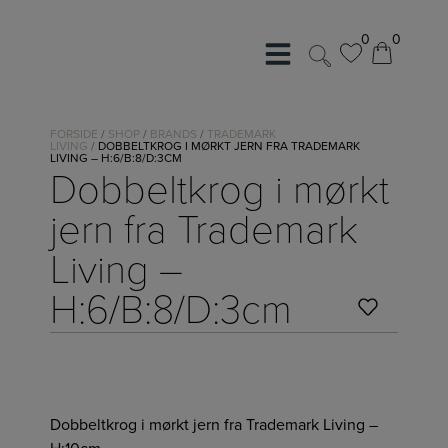
Hop
til
0
0
0
0
indholdet
FORSIDE
/
SHOP
/
BRANDS
/
TRADEMARK
LIVING
/
DOBBELTKROG I MØRKT JERN FRA TRADEMARK
LIVING – H:6/B:8/D:3CM
Dobbeltkrog i mørkt
jern fra Trademark
Living –
H:6/B:8/D:3cm
Dobbeltkrog i mørkt jern fra Trademark Living –