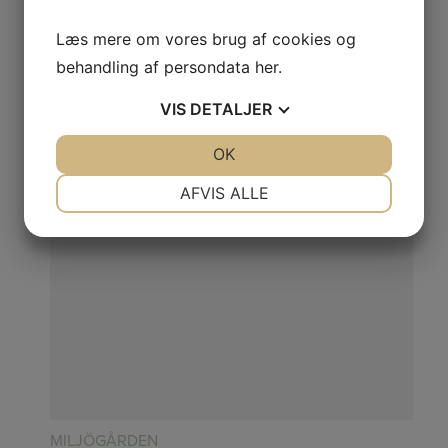
195,00
DKK
Læs mere om vores brug af cookies og
behandling af persondata
her
.
VIS
DETALJER
JA
NEJ
OK
JA
NEJ
NØDVENDIGE
PRÆFERENCER
AFVIS ALLE
JA
NEJ
JA
NEJ
MARKETING
STATISTIK
MILJÖGÅRDEN