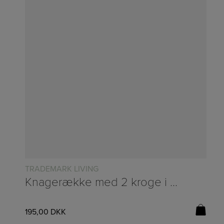
TRADEMARK LIVING
Knagerække med 2 kroge i genbrugstræ og jern fra Trademark Living – H:10xB:20cm
195,00
DKK