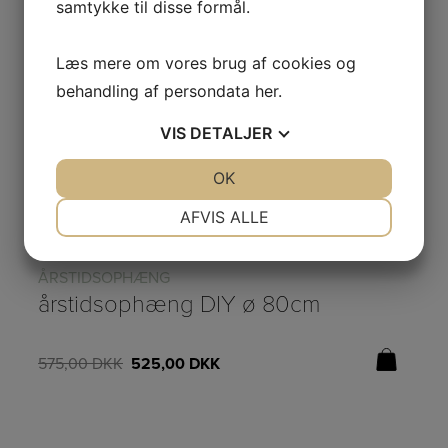
samtykke til disse formål.
Læs mere om vores brug af cookies og
behandling af persondata
her
.
VIS
DETALJER
JA
NEJ
OK
JA
NEJ
NØDVENDIGE
PRÆFERENCER
AFVIS ALLE
JA
NEJ
JA
NEJ
ÅRSTIDSOPHÆNG
TR
MARKETING
STATISTIK
årstidsophæng DIY ø 80cm
575,00
DKK
525,00
DKK
47