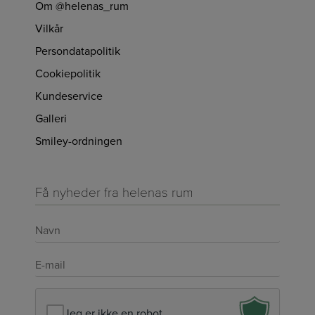
Om @helenas_rum
Vilkår
Persondatapolitik
Cookiepolitik
Kundeservice
Galleri
Smiley-ordningen
Få nyheder fra helenas rum
Navn
*
E-
mail
*
Jeg er ikke en robot