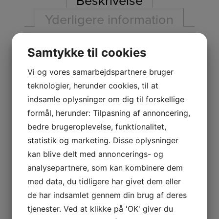
Beskrivelse
Yderligere information
Beskrivelse
Samtykke til cookies
Vi og vores samarbejdspartnere bruger
Høj brun vase i genbrugsglas fra Ib Laursen –
teknologier, herunder cookies, til at
H:55/Ø:24cm
indsamle oplysninger om dig til forskellige
formål, herunder: Tilpasning af annoncering,
bedre brugeroplevelse, funktionalitet,
statistik og marketing. Disse oplysninger
Relaterede varer
kan blive delt med annoncerings- og
analysepartnere, som kan kombinere dem
Save
med data, du tidligere har givet dem eller
Tilbud
de har indsamlet gennem din brug af deres
Tilbud
tjenester. Ved at klikke på 'OK' giver du