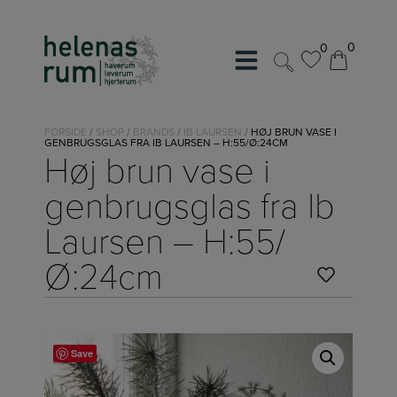
Hop
til
0
0
indholdet
0
0
FORSIDE
/
SHOP
/
BRANDS
/
IB LAURSEN
/
HØJ BRUN VASE I
GENBRUGSGLAS FRA IB LAURSEN – H:55/Ø:24CM
Høj brun vase i
genbrugsglas fra Ib
Laursen – H:55/
Ø:24cm
Save