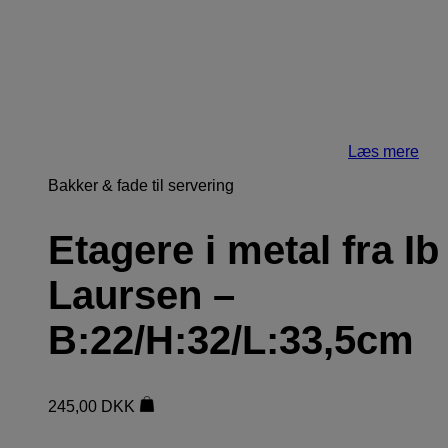
Læs mere
Bakker & fade til servering
Etagere i metal fra Ib
Laursen –
B:22/H:32/L:33,5cm
245,00
DKK