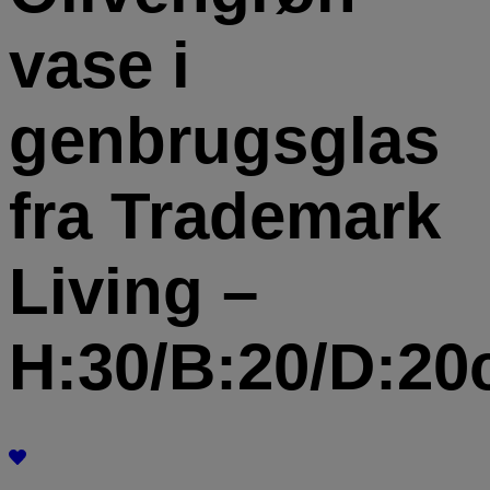
vase i
genbrugsglas
fra Trademark
Living –
H:30/B:20/D:2