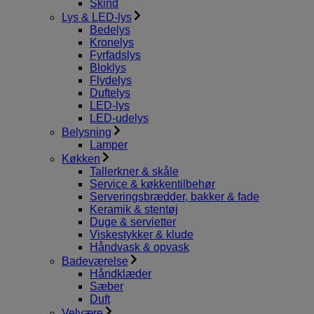
Skind
Lys & LED-lys
Bedelys
Kronelys
Fyrfadslys
Bloklys
Flydelys
Duftelys
LED-lys
LED-udelys
Belysning
Lamper
Køkken
Tallerkner & skåle
Service & køkkentilbehør
Serveringsbrædder, bakker & fade
Keramik & stentøj
Duge & servietter
Viskestykker & klude
Håndvask & opvask
Badeværelse
Håndklæder
Sæber
Duft
Velvære