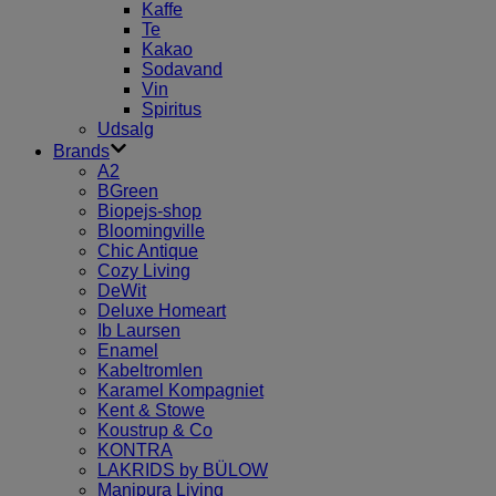
Kaffe
Te
Kakao
Sodavand
Vin
Spiritus
Udsalg
Brands
A2
BGreen
Biopejs-shop
Bloomingville
Chic Antique
Cozy Living
DeWit
Deluxe Homeart
Ib Laursen
Enamel
Kabeltromlen
Karamel Kompagniet
Kent & Stowe
Koustrup & Co
KONTRA
LAKRIDS by BÜLOW
Manipura Living