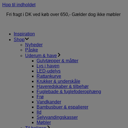
Hop til indholdet
Fri fragt i DK ved køb over 650,- Gælder dog ikke møbler
Inspiration
Shop
Nyheder
Påske
Uderum & have
Gulvtæpper & måtter
Lys i haven
LED-udelys
Rattankurve
Krukker & underskåle
Haveredskaber & tilbehør
Fuglebade & fuglefoderophæng
Frø
Vandkander
Bambusbuer & espalierer
Ild
Selvvandingskasser
Møbler