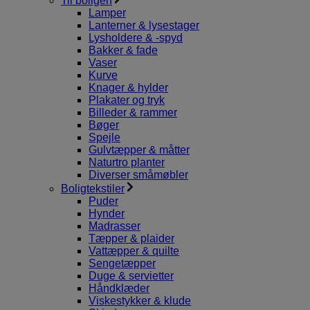
Til boligen
Lamper
Lanterner & lysestager
Lysholdere & -spyd
Bakker & fade
Vaser
Kurve
Knager & hylder
Plakater og tryk
Billeder & rammer
Bøger
Spejle
Gulvtæpper & måtter
Naturtro planter
Diverser småmøbler
Boligtekstiler
Puder
Hynder
Madrasser
Tæpper & plaider
Vattæpper & quilte
Sengetæpper
Duge & servietter
Håndklæder
Viskestykker & klude