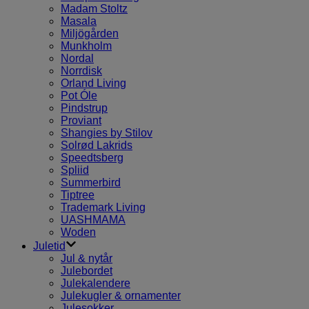
Madam Stoltz
Masala
Miljögården
Munkholm
Nordal
Norrdisk
Orland Living
Pot Óle
Pindstrup
Proviant
Shangies by Stilov
Solrød Lakrids
Speedtsberg
Spliid
Summerbird
Tiptree
Trademark Living
UASHMAMA
Woden
Juletid
Jul & nytår
Julebordet
Julekalendere
Julekugler & ornamenter
Julesokker