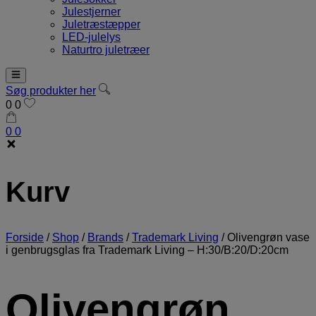
Julestjerner
Juletræstæpper
LED-julelys
Naturtro juletræer
Søg produkter her
0
0
0
0
Kurv
Forside
/
Shop
/
Brands
/
Trademark Living
/
Olivengrøn vase
i genbrugsglas fra Trademark Living – H:30/B:20/D:20cm
Olivengrøn