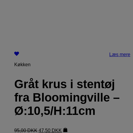
Læs mere
Køkken
Gråt krus i stentøj
fra Bloomingville –
Ø:10,5/H:11cm
95,00
DKK
47,50
DKK