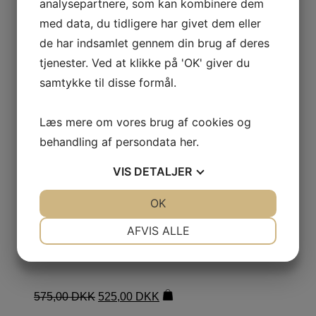
analysepartnere, som kan kombinere dem
med data, du tidligere har givet dem eller
de har indsamlet gennem din brug af deres
tjenester. Ved at klikke på 'OK' giver du
samtykke til disse formål.
Læs mere om vores brug af cookies og
behandling af persondata
her
.
Læs mere
VIS
DETALJER
Årstidsophæng
JA
NEJ
OK
JA
NEJ
årstidsophæng DIY
NØDVENDIGE
PRÆFERENCER
AFVIS ALLE
ø 80cm
JA
NEJ
JA
NEJ
MARKETING
STATISTIK
575,00
DKK
525,00
DKK