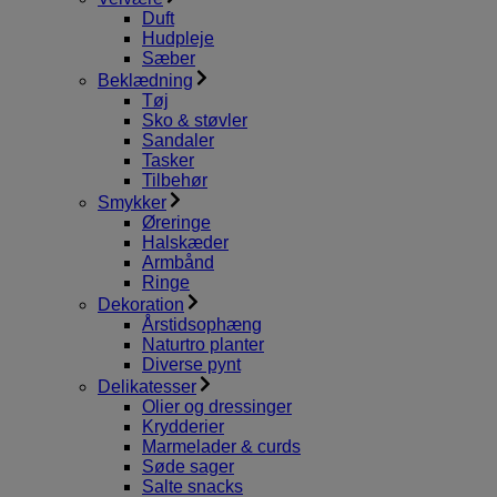
Duft
Hudpleje
Sæber
Beklædning
Tøj
Sko & støvler
Sandaler
Tasker
Tilbehør
Smykker
Øreringe
Halskæder
Armbånd
Ringe
Dekoration
Årstidsophæng
Naturtro planter
Diverse pynt
Delikatesser
Olier og dressinger
Krydderier
Marmelader & curds
Søde sager
Salte snacks